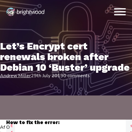
Let’s Encrypt cert
renewals broken after
Debian 10 ‘Buster’ upgrade
Andrew Miller
29th July 2019
0 comments
How to fix the error:
E
Af
O
N
r